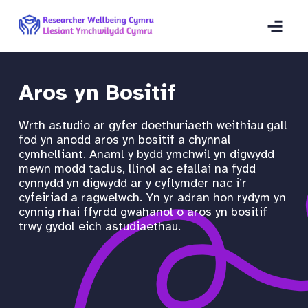
Aros yn Bositif
Wrth astudio ar gyfer doethuriaeth weithiau gall
fod yn anodd aros yn bositif a chynnal
cymhelliant. Anaml y bydd ymchwil yn digwydd
mewn modd taclus, llinol ac efallai na fydd
cynnydd yn digwydd ar y cyflymder nac i’r
cyfeiriad a ragwelwch. Yn yr adran hon rydym yn
cynnig rhai ffyrdd gwahanol o aros yn bositif
trwy gydol eich astudiaethau.