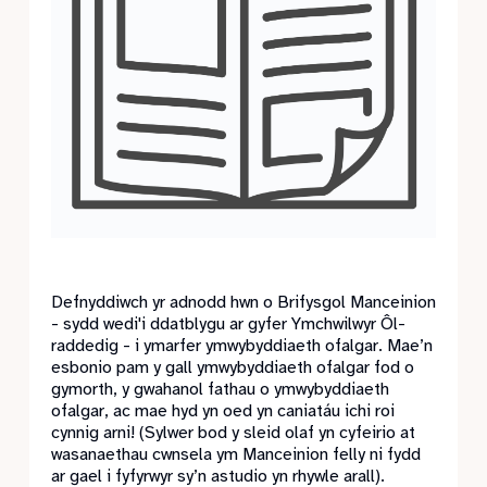
Defnyddiwch yr adnodd hwn o Brifysgol Manceinion
- sydd wedi'i ddatblygu ar gyfer Ymchwilwyr Ôl-
raddedig - i ymarfer ymwybyddiaeth ofalgar. Mae’n
esbonio pam y gall ymwybyddiaeth ofalgar fod o
gymorth, y gwahanol fathau o ymwybyddiaeth
ofalgar, ac mae hyd yn oed yn caniatáu ichi roi
cynnig arni! (Sylwer bod y sleid olaf yn cyfeirio at
wasanaethau cwnsela ym Manceinion felly ni fydd
ar gael i fyfyrwyr sy’n astudio yn rhywle arall).